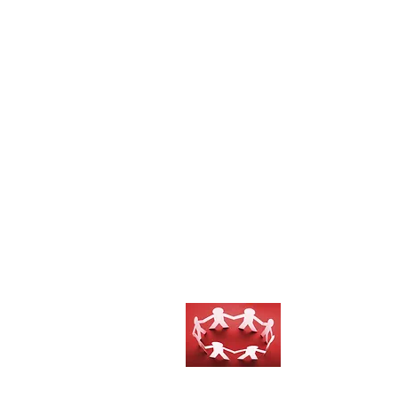
Assises de
la Coopérati
du Mutualis